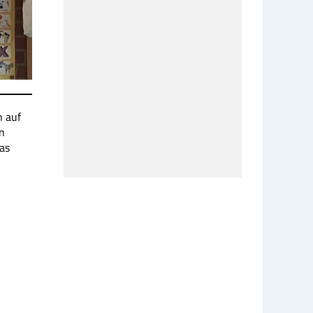
n auf
n
as