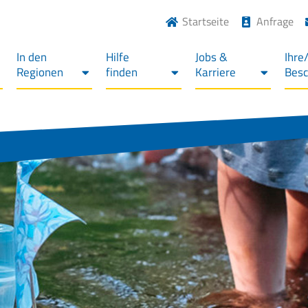
Startseite
Anfrage
In den
Hilfe
Jobs &
Ihre
Regionen
finden
Karriere
Bes