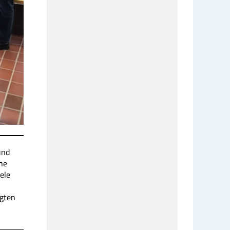
und
ne
ele
igten