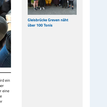
Gleisbrücke Greven näht
über 100 Tonis
ird ein
mer
r eine
ie
er