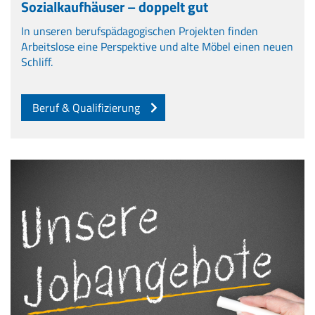
Sozialkaufhäuser – doppelt gut
In unseren berufspädagogischen Projekten finden
Arbeitslose eine Perspektive und alte Möbel einen neuen
Schliff.
Beruf & Qualifizierung