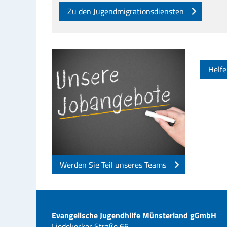
Zu den Jugendmigrationsdiensten
Helfe
Werden Sie Teil unseres Teams
Evangelische Jugendhilfe Münsterland gGmbH
Liedekerker Straße 66