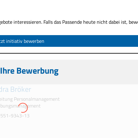
gebote interessieren. Falls das Passende heute nicht dabei ist, be
tzt initiativ bewerben
r Ihre Bewerbung
dra Bröker
eitung Personalmanagement
rbungsmanagement
02551-9343-13