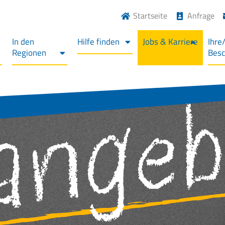
Startseite
Anfrage
In den
Hilfe finden
Jobs & Karriere
Ihre
Regionen
Bes