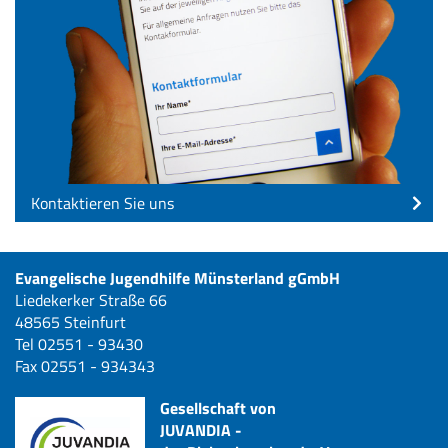
Kontaktieren Sie uns
Evangelische Jugendhilfe Münsterland gGmbH
Liedekerker Straße 66
48565 Steinfurt
Tel 02551 - 93430
Fax 02551 - 934343
Gesellschaft von
JUVANDIA -