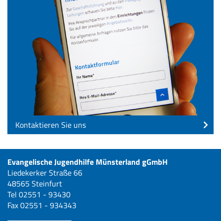
Kontaktieren Sie uns
Evangelische Jugendhilfe Münsterland gGmbH
Liedekerker Straße 66
48565 Steinfurt
Tel 02551 - 93430
Fax 02551 - 934343