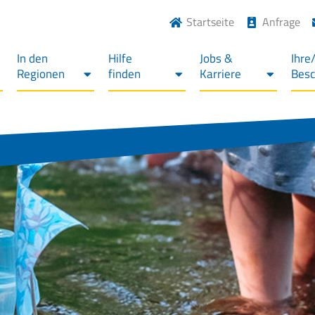
Startseite
Anfrage
In den
Hilfe
Jobs &
Ihre
Regionen
finden
Karriere
Bes