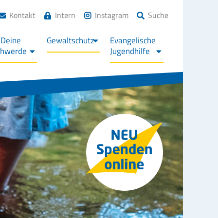
Kontakt
Intern
Instagram
Suche
/Deine
Gewaltschutz
Evangelische
chwerde
Jugendhilfe