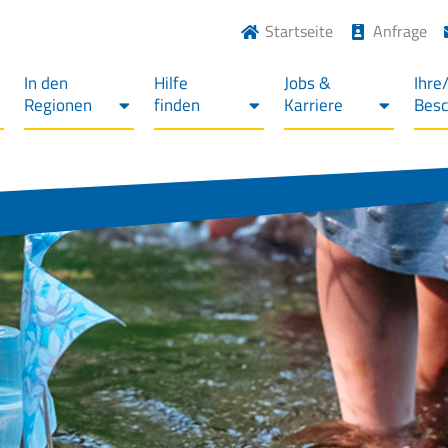
Startseite
Anfrage
In den
Hilfe
Jobs &
Ihre
Regionen
finden
Karriere
Bes