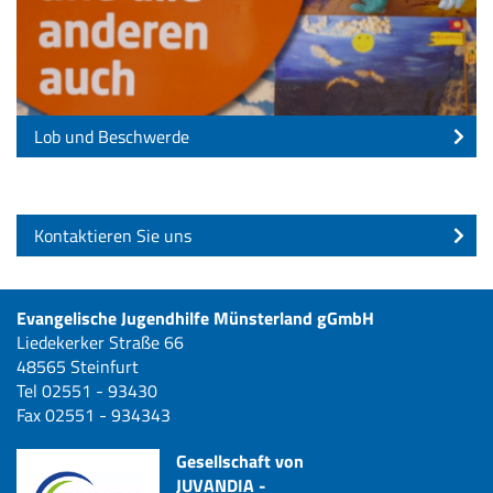
Lob und Beschwerde
Kontaktieren Sie uns
Evangelische Jugendhilfe Münsterland gGmbH
Liedekerker Straße 66
48565 Steinfurt
Tel 02551 - 93430
Fax 02551 - 934343
Gesellschaft von
JUVANDIA -