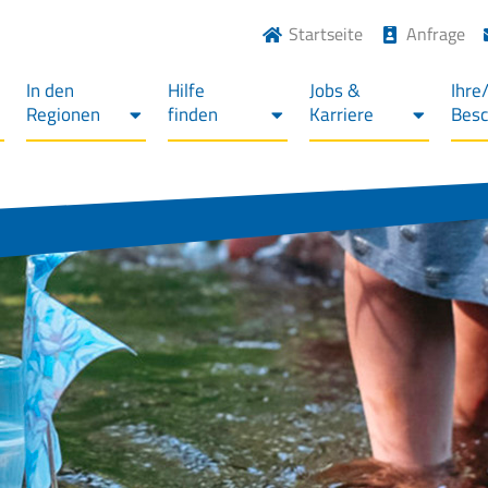
Startseite
Anfrage
In den
Hilfe
Jobs &
Ihre
Regionen
finden
Karriere
Bes