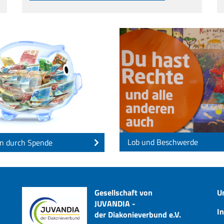
Lob und Beschwerde
n durch Spende
Gesellschaft von
U
JUVANDIA -
I
der Diakonieverbund e.V.