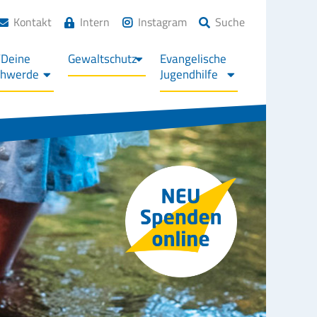
Kontakt
Intern
Instagram
Suche
/Deine
Gewaltschutz
Evangelische
chwerde
Jugendhilfe