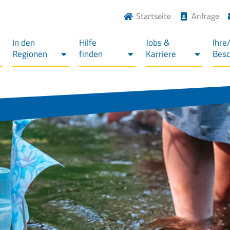
Startseite
Anfrage
In den
Hilfe
Jobs &
Ihre
Regionen
finden
Karriere
Bes