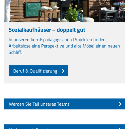
Sozialkaufhäuser – doppelt gut
In unseren berufspädagogischen Projekten finden
Arbeitslose eine Perspektive und alte Möbel einen neuen
Schliff.
Beruf & Qualifizierung
Werden Sie Teil unseres Teams