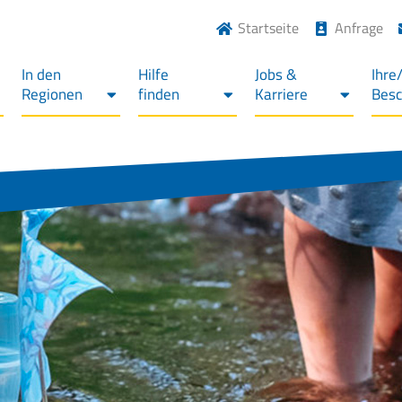
Startseite
Anfrage
In den
Hilfe
Jobs &
Ihre
Regionen
finden
Karriere
Bes