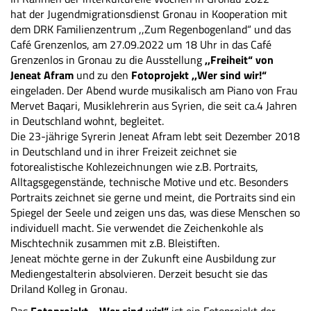
hat der Jugendmigrationsdienst Gronau in Kooperation mit
dem DRK Familienzentrum ,,Zum Regenbogenland“ und das
Café Grenzenlos, am 27.09.2022 um 18 Uhr in das Café
Grenzenlos in Gronau zu die Ausstellung
,,Freiheit“ von
Jeneat Afram
und zu den
Fotoprojekt ,,Wer sind wir!“
eingeladen. Der Abend wurde musikalisch am Piano von Frau
Mervet Baqari, Musiklehrerin aus Syrien, die seit ca.4 Jahren
in Deutschland wohnt, begleitet.
Die 23-jährige Syrerin Jeneat Afram lebt seit Dezember 2018
in Deutschland und in ihrer Freizeit zeichnet sie
fotorealistische Kohlezeichnungen wie z.B. Portraits,
Alltagsgegenstände, technische Motive und etc. Besonders
Portraits zeichnet sie gerne und meint, die Portraits sind ein
Spiegel der Seele und zeigen uns das, was diese Menschen so
individuell macht. Sie verwendet die Zeichenkohle als
Mischtechnik zusammen mit z.B. Bleistiften.
Jeneat möchte gerne in der Zukunft eine Ausbildung zur
Mediengestalterin absolvieren. Derzeit besucht sie das
Driland Kolleg in Gronau.